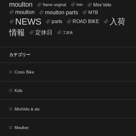
moulton
flame original
Mini Velo
Kids
moulton
moulton parts
MTB
NEWS
入荷
parts
ROAD BIKE
情報
定休日
工賃表
カテゴリー
Cross Bike
Kids
MiniVelo & etc
Moulton