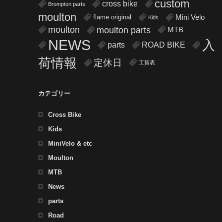
custom
cross bike
Brompton parts
moulton
flame original
Mini Velo
Kids
moulton
moulton parts
MTB
NEWS
入
parts
ROAD BIKE
荷情報
定休日
工賃表
カテゴリー
Cross Bike
Kids
MiniVelo & etc
Moulton
MTB
News
parts
Road