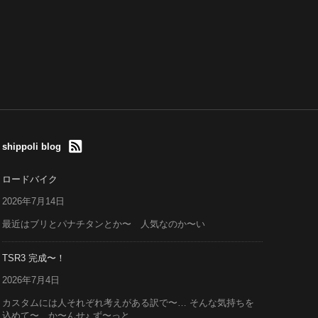
shippoli blog
ロードバイク
2026年7月14日
最近はブリとパナチタンとか〜 人気なのか〜い
TSR3 完成〜！
2026年7月4日
カスタムには人それぞれ考えがある訳で〜… そんな気持ちを
込めて〜 か〜んせ♪ ず〜っと...