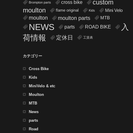
custom
cross bike
Brompton parts
moulton
flame original
Mini Velo
Kids
moulton
moulton parts
MTB
NEWS
入
parts
ROAD BIKE
荷情報
定休日
工賃表
カテゴリー
Cross Bike
Kids
MiniVelo & etc
Moulton
MTB
News
parts
Road