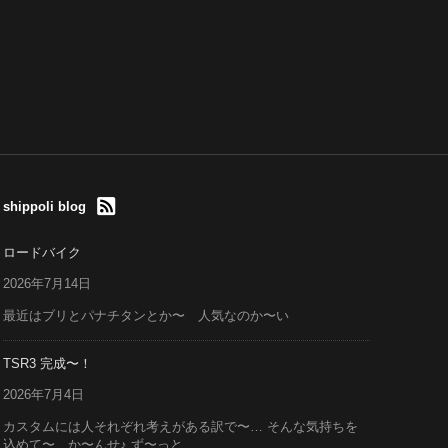
shippoli blog
ロードバイク
2026年7月14日
最近はブリとパナチタンとか〜 人気なのか〜い
TSR3 完成〜！
2026年7月4日
カスタムには人それぞれ考えがある訳で〜… そんな気持ちを
込めて〜 か〜んせ♪ ず〜っと...