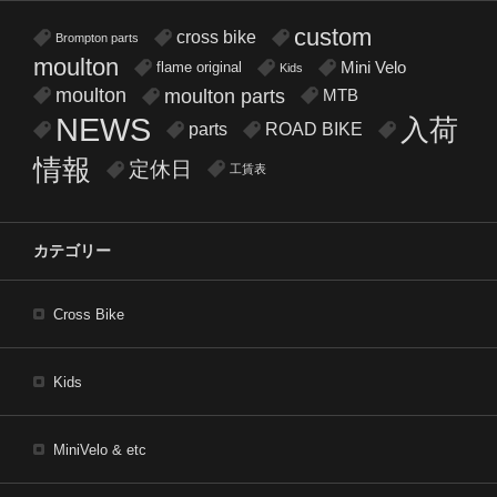
custom
cross bike
Brompton parts
moulton
flame original
Mini Velo
Kids
moulton
moulton parts
MTB
NEWS
入荷
parts
ROAD BIKE
情報
定休日
工賃表
カテゴリー
Cross Bike
Kids
MiniVelo & etc