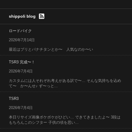
shippoli blog
ロードバイク
2026年7月14日
最近はブリとパナチタンとか〜 人気なのか〜い
TSR3 完成〜！
2026年7月4日
カスタムには人それぞれ考えがある訳で〜… そんな気持ちを込め
て〜 か〜んせ♪ ず〜っと...
TSR3
2026年7月4日
本日リサイズ画像ボケボケがひどい… できてきましたよ〜 3段は
もちろんこのシフター 子供の頃を思い...