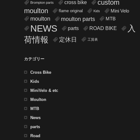
custom
cross bike
Brompton parts
moulton
flame original
Mini Velo
Kids
moulton
moulton parts
MTB
NEWS
入
parts
ROAD BIKE
荷情報
定休日
工賃表
カテゴリー
Cross Bike
Kids
MiniVelo & etc
Moulton
MTB
News
parts
Road