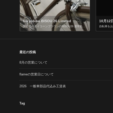
tokyobike BISOU 26 Limited
10月1
限定色のエイコーンブラウンのBISOU26 通常色のBISOU26から2000円+TAXの価格ですがこちらは泥除け付きでお買い得です \70000+TAX
最近の投稿
8月の営業について
flameの営業日について
2026 一般車部品代込み工賃表
Tag