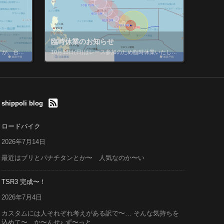
て
臨時休業のお知らせ
flame高崎です 今週末の営業についてですが、台風の影響により通常通りの営業は出来ないと判断いたしました。 12日はおそらく早仕舞い(15時ぐらいまで？) 13日は状況次第ですが10時開店ではなく少しだけ遅めの開店とな […]
10月13日(日)はレース参加のため臨時休業いたします ご迷惑をおかけ致しますがよろしくお願いします 台風も心配…
shippoli blog
ロードバイク
2026年7月14日
最近はブリとパナチタンとか〜 人気なのか〜い
TSR3 完成〜！
2026年7月4日
カスタムには人それぞれ考えがある訳で〜… そんな気持ちを
込めて〜 か〜んせ♪ ず〜っと...