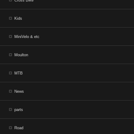
Cross Bike
Kids
MiniVelo & etc
Moulton
MTB
News
parts
Road