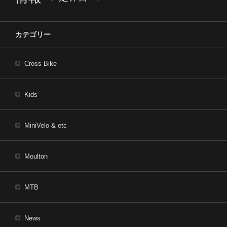
カテゴリー
Cross Bike
Kids
MiniVelo & etc
Moulton
MTB
News