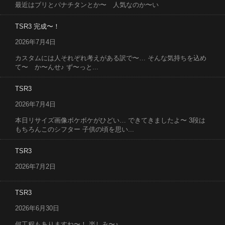
最近はブリとパナチタンとか〜 人気なのか〜い
TSR3 完成〜！
2026年7月4日
カスタムには人それぞれ考えがある訳で〜… そんな気持ちを込め
て〜 か〜んせ♪ ず〜っと...
TSR3
2026年7月4日
本日リサイズ画像ボケボケがひどい… できてきましたよ〜 3段は
もちろんこのシフター 子供の頃を思い...
TSR3
2026年7月2日
TSR3
2026年6月30日
何工程もありますね〜！ 楽しみ〜♪