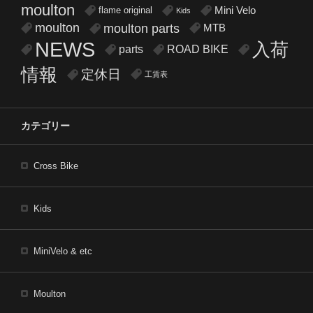
moulton
flame original
Mini Velo
Kids
moulton
moulton parts
MTB
NEWS
入荷
parts
ROAD BIKE
情報
定休日
工賃表
カテゴリー
Cross Bike
Kids
MiniVelo & etc
Moulton