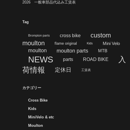
2026 一般車部品代込み工賃表
Tag
custom
cross bike
Brompton parts
moulton
flame original
Mini Velo
Kids
moulton
moulton parts
MTB
NEWS
入
parts
ROAD BIKE
荷情報
定休日
工賃表
カテゴリー
Cross Bike
Kids
MiniVelo & etc
Moulton