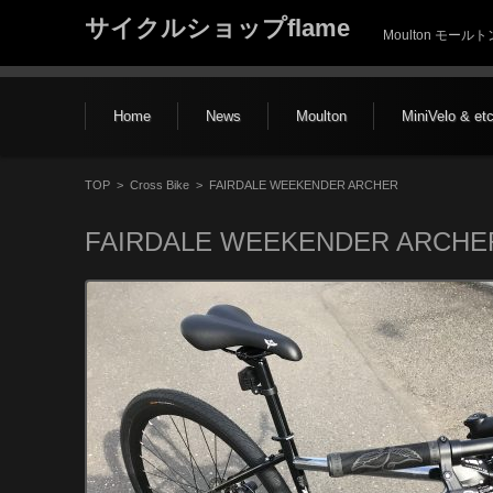
サイクルショップflame
Moulton モー
コンテンツに移動
Home
News
Moulton
MiniVelo & et
TOP
>
Cross Bike
>
FAIRDALE WEEKENDER ARCHER
FAIRDALE WEEKENDER ARCHE